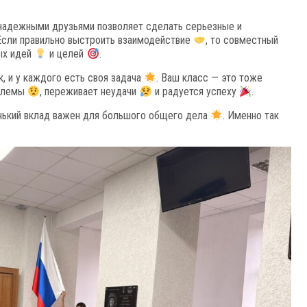
надежными друзьями позволяет сделать серьезные и
 Если правильно выстроить взаимодействие
, то совместный
вых идей
и целей
.
, и у каждого есть своя задача
. Ваш класс — это тоже
облемы
, переживает неудачи
и радуется успеху
.
нький вклад важен для большого общего дела
. Именно так