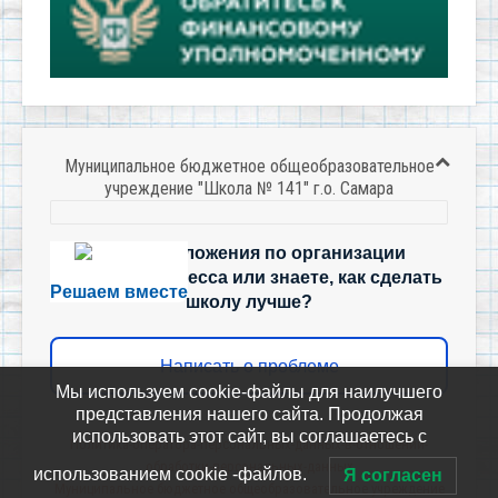
Муниципальное бюджетное общеобразовательное
учреждение "Школа № 141" г.о. Самара
Есть предложения по организации
учебного процесса или знаете, как сделать
Решаем вместе
школу лучше?
Написать о проблеме
Мы используем cookie-файлы для наилучшего
представления нашего сайта. Продолжая
использовать этот сайт, вы соглашаетесь с
Политика-оператора-персональных-данных-в-отношении-
обработки-персональных-данных
использованием cookie -файлов.
Я согласен
Муниципальное бюджетное общеобразовательное учреждение