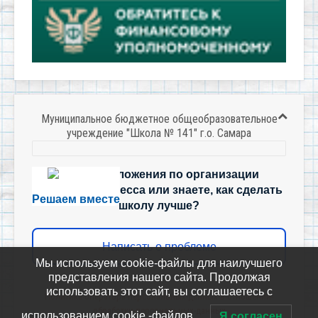
Муниципальное бюджетное общеобразовательное
учреждение "Школа № 141" г.о. Самара
Есть предложения по организации
учебного процесса или знаете, как сделать
Решаем вместе
школу лучше?
Написать о проблеме
Мы используем cookie-файлы для наилучшего
представления нашего сайта. Продолжая
использовать этот сайт, вы соглашаетесь с
Политика-оператора-персональных-данных-в-отношении-
обработки-персональных-данных
использованием cookie -файлов.
Я согласен