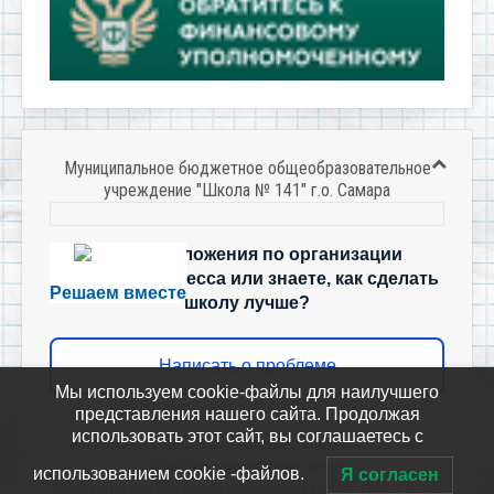
Муниципальное бюджетное общеобразовательное
учреждение "Школа № 141" г.о. Самара
Есть предложения по организации
учебного процесса или знаете, как сделать
Решаем вместе
школу лучше?
Написать о проблеме
Мы используем cookie-файлы для наилучшего
представления нашего сайта. Продолжая
использовать этот сайт, вы соглашаетесь с
Политика-оператора-персональных-данных-в-отношении-
обработки-персональных-данных
использованием cookie -файлов.
Я согласен
Муниципальное бюджетное общеобразовательное учреждение