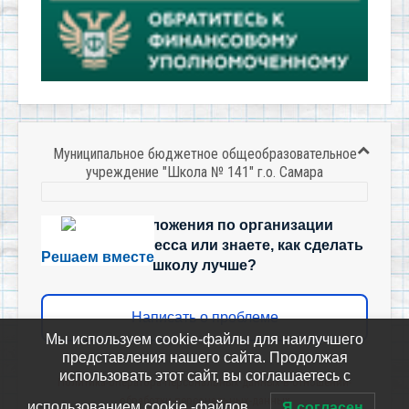
Муниципальное бюджетное общеобразовательное
учреждение "Школа № 141" г.о. Самара
Есть предложения по организации
учебного процесса или знаете, как сделать
Решаем вместе
школу лучше?
Написать о проблеме
Мы используем cookie-файлы для наилучшего
представления нашего сайта. Продолжая
использовать этот сайт, вы соглашаетесь с
Политика-оператора-персональных-данных-в-отношении-
обработки-персональных-данных
использованием cookie -файлов.
Я согласен