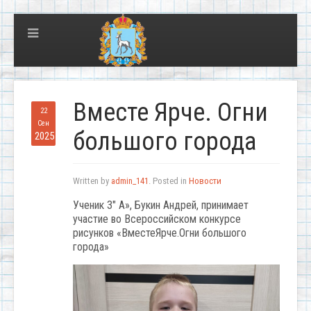
Вместе Ярче. Огни
22
Сен
большого города
2025
Written by
admin_141
. Posted in
Новости
Ученик 3″ А», Букин Андрей, принимает
участие во Всероссийском конкурсе
рисунков «ВместеЯрче.Огни большого
города»