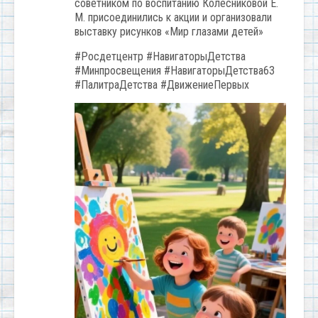
советником по воспитанию Колесниковой Е.
М. присоединились к акции и организовали
выставку рисунков «Мир глазами детей»
#Росдетцентр #НавигаторыДетства
#Минпросвещения #НавигаторыДетства63
#ПалитраДетства #ДвижениеПервых